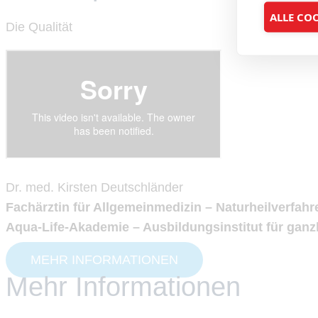
ALLE CO
Die Qualität
Dr. med. Kirsten Deutschländer
Fachärztin für Allgemeinmedizin – Naturheilverfahr
Aqua-Life-Akademie – Ausbildungsinstitut für ganz
MEHR INFORMATIONEN
Mehr Informationen