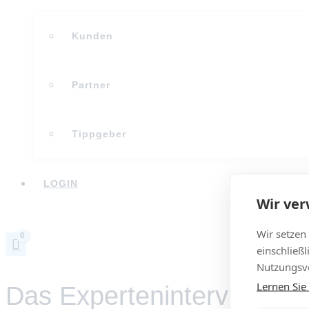
Kunden
Partner
Tippgeber
LOGIN
Wir ve
Wir setzen
einschließ
Nutzungsve
Lernen Sie
Das Experteninterview