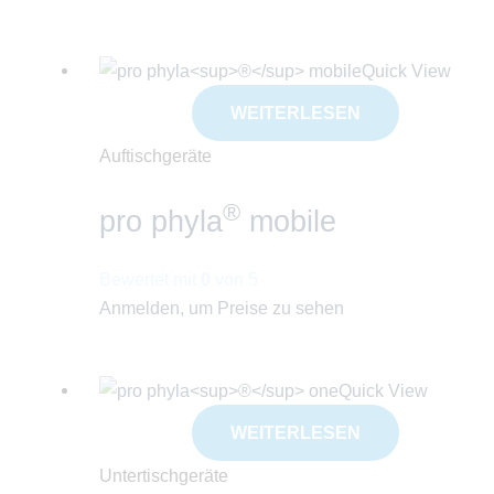
Quick View
WEITERLESEN
Auftischgeräte
®
pro phyla
mobile
Bewertet mit
0
von 5
Anmelden, um Preise zu sehen
Quick View
WEITERLESEN
Untertischgeräte