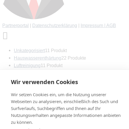
Partnerportal
|
Datenschutzerklärung
|
Impressum |
AGB
Unkategorisiert
1
1 Produkt
Hauswasserenthärtung
2
2 Produkte
Luftreinigung
1
1 Produkt
Trinkwasseraufbereitung
21
21 Produkte
Auftischgeräte
5
5 Produkte
Wir verwenden Cookies
Dreiwege-Armaturen
5
5 Produkte
Wir setzen Cookies ein, um die Nutzung unserer
Standgeräte
2
2 Produkte
Webseiten zu analysieren, einschließlich des Such und
Untertischgeräte
5
5 Produkte
Surfverlaufs, Suchbegriffen und Ihnen auf Ihr
Wechselfilter
4
4 Produkte
Nutzungsverhalten angepasste Informationen anbieten
zu können.